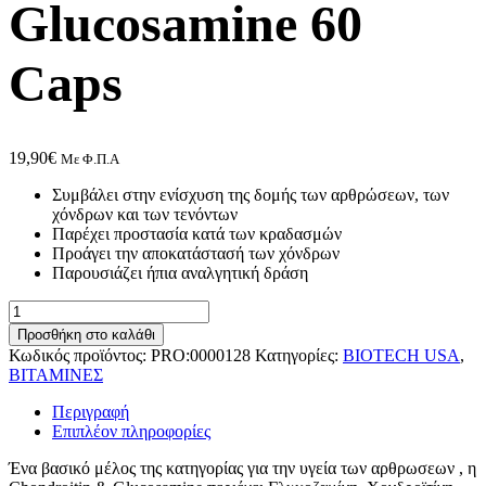
Glucosamine 60
Caps
19,90
€
Με Φ.Π.Α
Συμβάλει στην ενίσχυση της δομής των αρθρώσεων, των
χόνδρων και των τενόντων
Παρέχει προστασία κατά των κραδασμών
Προάγει την αποκατάστασή των χόνδρων
Παρουσιάζει ήπια αναλγητική δράση
BioTech
USA
Προσθήκη στο καλάθι
Chondroitin
Κωδικός προϊόντος:
PRO:0000128
Κατηγορίες:
BIOTECH USA
,
Glucosamine
ΒΙΤΑΜΙΝΕΣ
60
Caps
Περιγραφή
ποσότητα
Επιπλέον πληροφορίες
Ένα βασικό μέλος της κατηγορίας για την υγεία των αρθρωσεων , η