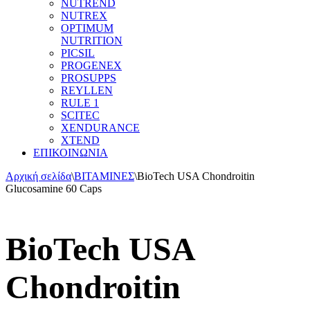
NUTREND
NUTREX
OPTIMUM
NUTRITION
PICSIL
PROGENEX
PROSUPPS
REYLLEN
RULE 1
SCITEC
XENDURANCE
XTEND
ΕΠΙΚΟΙΝΩΝΙΑ
Αρχική σελίδα
\
ΒΙΤΑΜΙΝΕΣ
\
BioTech USA Chondroitin
Glucosamine 60 Caps
BioTech USA
Chondroitin