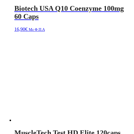
Biotech USA Q10 Coenzyme 100mg
60 Caps
16,90
€
Με Φ.Π.Α
MuscleTech Test HD Elite 120caps