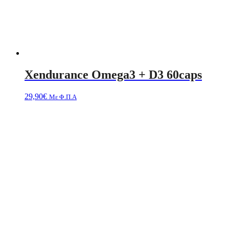
Xendurance Omega3 + D3 60caps
29,90
€
Με Φ.Π.Α