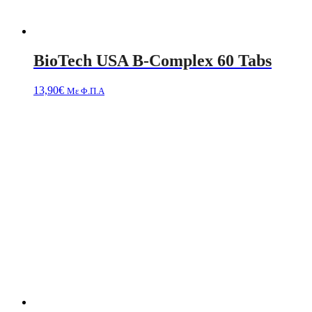
BioTech USA B-Complex 60 Tabs
13,90
€
Με Φ.Π.Α