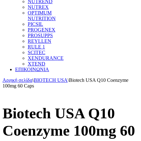
NUTREND
NUTREX
OPTIMUM
NUTRITION
PICSIL
PROGENEX
PROSUPPS
REYLLEN
RULE 1
SCITEC
XENDURANCE
XTEND
ΕΠΙΚΟΙΝΩΝΙΑ
Αρχική σελίδα
\
BIOTECH USA
\
Biotech USA Q10 Coenzyme
100mg 60 Caps
Biotech USA Q10
Coenzyme 100mg 60