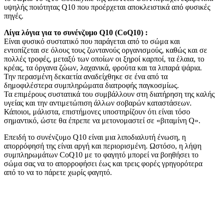
υψηλής ποιότητας Q10 που προέρχεται αποκλειστικά από φυσικές
πηγές.
Λίγα λόγια για το συνένζυμο Q10 (CoQ10) :
Είναι φυσικό συστατικό που παράγεται από το σώμα και
εντοπίζεται σε όλους τους ζωντανούς οργανισμούς, καθώς και σε
πολλές τροφές, μεταξύ των οποίων οι ξηροί καρποί, τα έλαια, το
κρέας, τα όργανα ζώων, λαχανικά, φρούτα και τα λιπαρά ψάρια.
Την περασμένη δεκαετία αναδείχθηκε σε ένα από τα
δημοφιλέστερα συμπληρώματα διατροφής παγκοσμίως.
Τα επιμέρους συστατικά του συμβάλλουν στη διατήρηση της καλής
υγείας και την αντιμετώπιση άλλων σοβαρών καταστάσεων.
Κάποιοι, μάλιστα, επιστήμονες υποστηρίζουν ότι είναι τόσο
σημαντικό, ώστε θα έπρεπε να μετονομαστεί σε «βιταμίνη Q».
Επειδή το συνένζυμο Q10 είναι μια λιποδιαλυτή ένωση, η
απορρόφησή της είναι αργή και περιορισμένη. Ωστόσο, η λήψη
συμπληρωμάτων CoQ10 με το φαγητό μπορεί να βοηθήσει το
σώμα σας να το απορροφήσει έως και τρεις φορές γρηγορότερα
από το να το πάρετε χωρίς φαγητό.