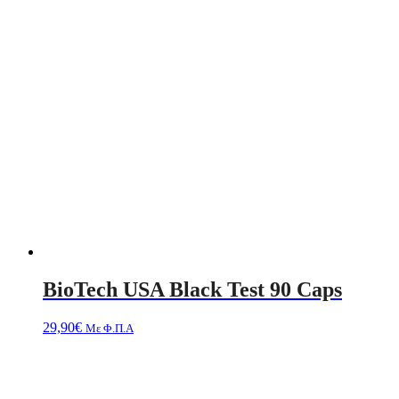
BioTech USA Black Test 90 Caps
29,90
€
Με Φ.Π.Α