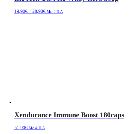
Price
19,90
€
–
28,90
€
Με Φ.Π.Α
range:
19,90€
through
28,90€
Xendurance Immune Boost 180caps
51,90
€
Με Φ.Π.Α