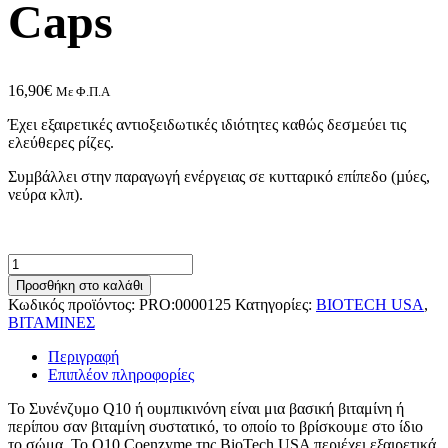
Caps
16,90
€
Με Φ.Π.Α
Έχει εξαιρετικές αντιοξειδωτικές ιδιότητες καθώς δεσµεύει τις
ελεύθερες ρίζες.
Συµβάλλει στην παραγωγή ενέργειας σε κυτταρικό επίπεδο (µύες,
νεύρα κλπ).
Biotech
USA
Προσθήκη στο καλάθι
Q10
Κωδικός προϊόντος:
PRO:0000125
Κατηγορίες:
BIOTECH USA
,
Coenzyme
ΒΙΤΑΜΙΝΕΣ
100mg
60
Περιγραφή
Caps
Επιπλέον πληροφορίες
ποσότητα
Το Συνένζυμο Q10 ή ουμπικινόνη είναι μια βασική βιταμίνη ή
περίπου σαν βιταμίνη συστατικό, το οποίο το βρίσκουμε στο ίδιο
το σώμα. Το Q10 Coenzyme της BioTech USA περιέχει εξαιρετικά