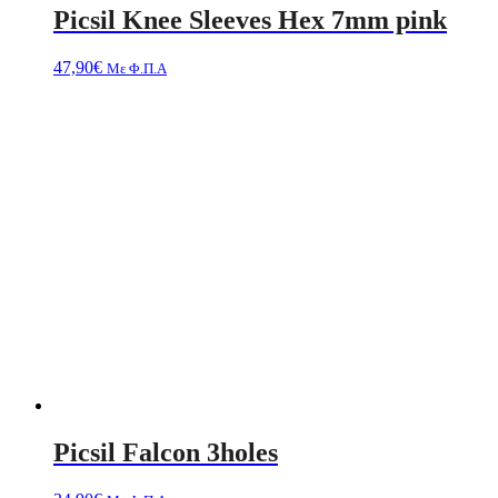
Picsil Knee Sleeves Hex 7mm pink
47,90
€
Με Φ.Π.Α
Picsil Falcon 3holes