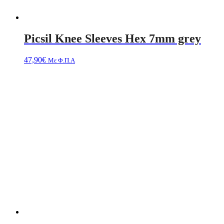
Picsil Knee Sleeves Hex 7mm grey
47,90
€
Με Φ.Π.Α