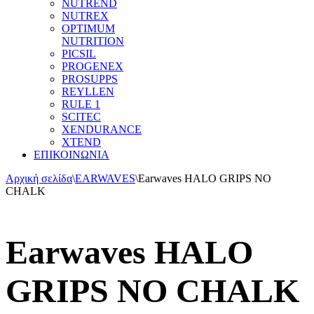
NUTREND
NUTREX
OPTIMUM
NUTRITION
PICSIL
PROGENEX
PROSUPPS
REYLLEN
RULE 1
SCITEC
XENDURANCE
XTEND
ΕΠΙΚΟΙΝΩΝΙΑ
Αρχική σελίδα
\
EARWAVES
\
Earwaves HALO GRIPS NO
CHALK
Earwaves HALO
GRIPS NO CHALK