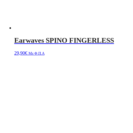
Earwaves SPINO FINGERLESS
29,90
€
Με Φ.Π.Α