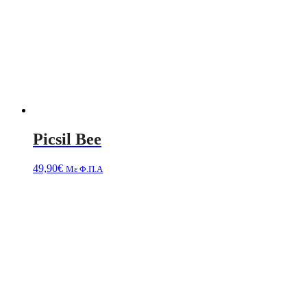
Picsil Bee
49,90
€
Με Φ.Π.Α