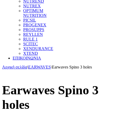
NUTREND
NUTREX
OPTIMUM
NUTRITION
PICSIL
PROGENEX
PROSUPPS
REYLLEN
RULE 1
SCITEC
XENDURANCE
XTEND
ΕΠΙΚΟΙΝΩΝΙΑ
Αρχική σελίδα
\
EARWAVES
\
Earwaves Spino 3 holes
Earwaves Spino 3
holes