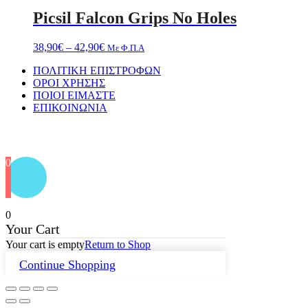
Picsil Falcon Grips No Holes
Price
38,90
€
–
42,90
€
Με Φ.Π.Α
range:
ΠΟΛΙΤΙΚΗ ΕΠΙΣΤΡΟΦΩΝ
38,90€
ΟΡΟΙ ΧΡΗΣΗΣ
through
ΠΟΙΟΙ ΕΙΜΑΣΤΕ
42,90€
ΕΠΙΚΟΙΝΩΝΙΑ
Designed by
PixelPerfekt Design Studio
0
0
Your Cart
Your cart is empty
Return to Shop
Continue Shopping