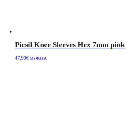
Picsil Knee Sleeves Hex 7mm pink
47,90
€
Με Φ.Π.Α