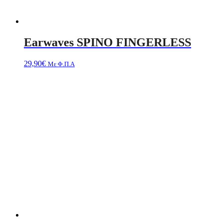
Earwaves SPINO FINGERLESS
29,90
€
Με Φ.Π.Α