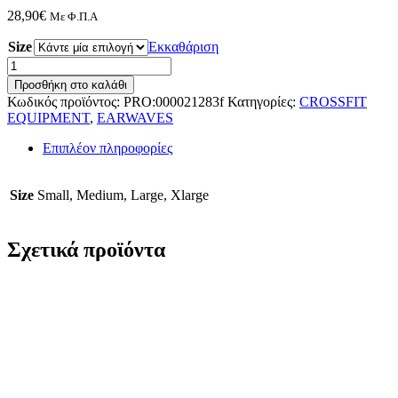
28,90
€
Με Φ.Π.Α
Size
Εκκαθάριση
Earwaves
Spino
Προσθήκη στο καλάθι
3
Κωδικός προϊόντος:
PRO:000021283f
Κατηγορίες:
CROSSFIT
holes
EQUIPMENT
,
EARWAVES
ποσότητα
Επιπλέον πληροφορίες
Size
Small, Medium, Large, Xlarge
Σχετικά προϊόντα