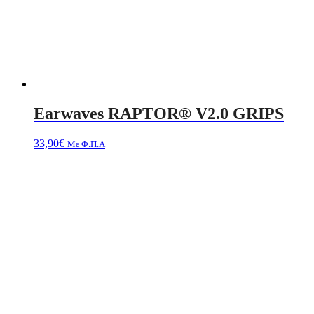
Earwaves RAPTOR® V2.0 GRIPS
33,90
€
Με Φ.Π.Α