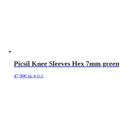
Picsil Knee Sleeves Hex 7mm green
47,90
€
Με Φ.Π.Α