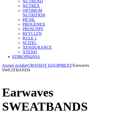
NUTREND
NUTREX
OPTIMUM
NUTRITION
PICSIL
PROGENEX
PROSUPPS
REYLLEN
RULE 1
SCITEC
XENDURANCE
XTEND
ΕΠΙΚΟΙΝΩΝΙΑ
Αρχική σελίδα
\
CROSSFIT EQUIPMENT
\
Earwaves
SWEATBANDS
Earwaves
SWEATBANDS