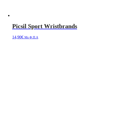
Picsil Sport Wristbrands
14,90
€
Με Φ.Π.Α