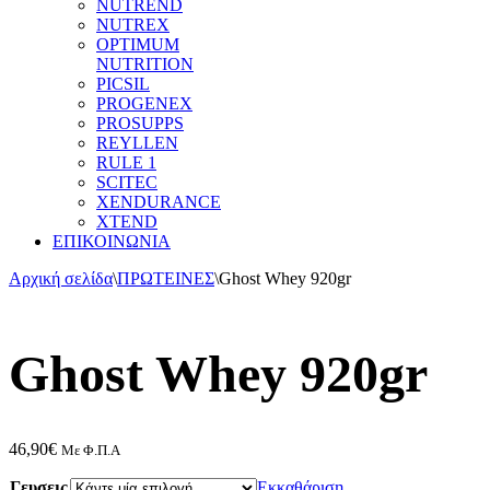
NUTREND
NUTREX
OPTIMUM
NUTRITION
PICSIL
PROGENEX
PROSUPPS
REYLLEN
RULE 1
SCITEC
XENDURANCE
XTEND
ΕΠΙΚΟΙΝΩΝΙΑ
Αρχική σελίδα
\
ΠΡΩΤΕΙΝΕΣ
\
Ghost Whey 920gr
Ghost Whey 920gr
46,90
€
Με Φ.Π.Α
Γευσεις
Εκκαθάριση