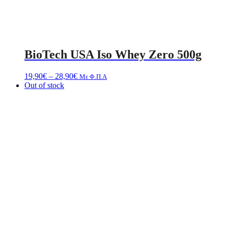
BioTech USA Iso Whey Zero 500g
Price
19,90
€
–
28,90
€
Με Φ.Π.Α
range:
Out of stock
19,90€
through
28,90€