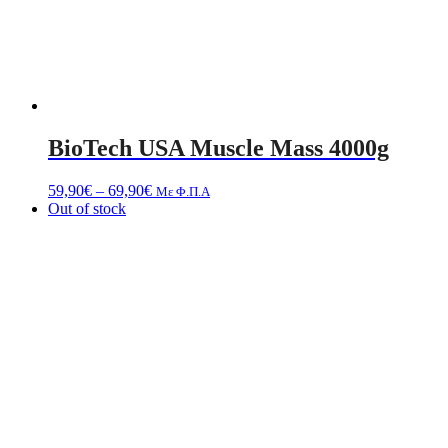
BioTech USA Muscle Mass 4000g
Price
59,90
€
–
69,90
€
Με Φ.Π.Α
range:
Out of stock
59,90€
through
69,90€