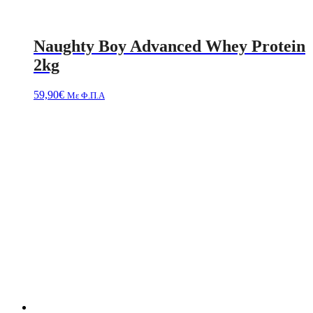
Naughty Boy Advanced Whey Protein
2kg
59,90
€
Με Φ.Π.Α