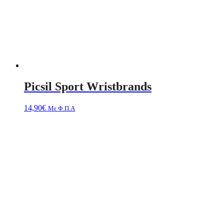
Picsil Sport Wristbrands
14,90
€
Με Φ.Π.Α