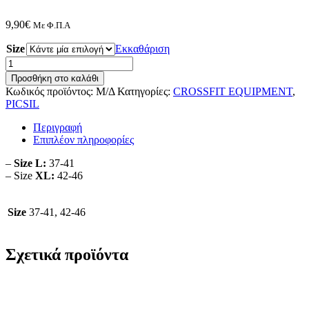
9,90
€
Με Φ.Π.Α
Size
Εκκαθάριση
Picsil
PRO
Προσθήκη στο καλάθι
SPORT
Κωδικός προϊόντος:
Μ/Δ
Κατηγορίες:
CROSSFIT EQUIPMENT
,
SOCKS
PICSIL
ποσότητα
Περιγραφή
Επιπλέον πληροφορίες
–
Size L:
37-41
– Size
XL:
42-46
Size
37-41, 42-46
Σχετικά προϊόντα