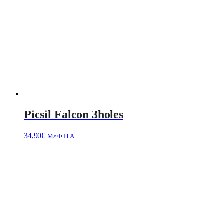
Picsil Falcon 3holes
34,90
€
Με Φ.Π.Α