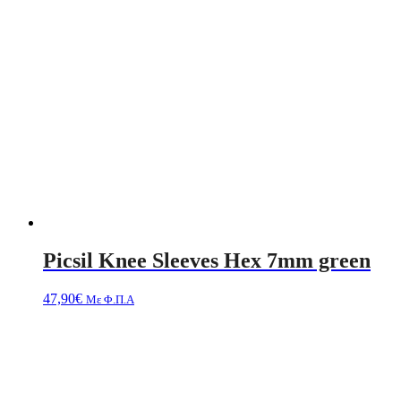
Picsil Knee Sleeves Hex 7mm green
47,90
€
Με Φ.Π.Α