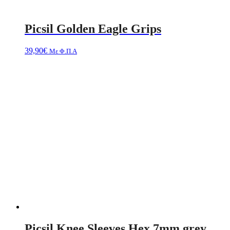
Picsil Golden Eagle Grips
39,90
€
Με Φ.Π.Α
Picsil Knee Sleeves Hex 7mm grey