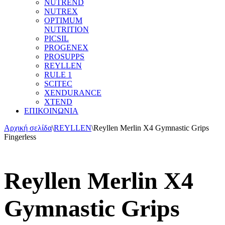
NUTREND
NUTREX
OPTIMUM
NUTRITION
PICSIL
PROGENEX
PROSUPPS
REYLLEN
RULE 1
SCITEC
XENDURANCE
XTEND
ΕΠΙΚΟΙΝΩΝΙΑ
Αρχική σελίδα
\
REYLLEN
\
Reyllen Merlin X4 Gymnastic Grips
Fingerless
Reyllen Merlin X4
Gymnastic Grips