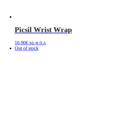
Picsil Wrist Wrap
16,90
€
Με Φ.Π.Α
Out of stock