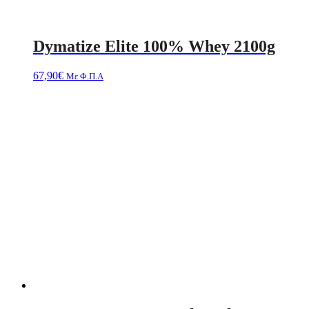
Dymatize Elite 100% Whey 2100g
67,90
€
Με Φ.Π.Α