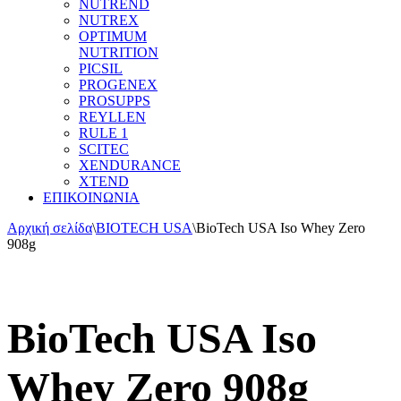
NUTREND
NUTREX
OPTIMUM
NUTRITION
PICSIL
PROGENEX
PROSUPPS
REYLLEN
RULE 1
SCITEC
XENDURANCE
XTEND
ΕΠΙΚΟΙΝΩΝΙΑ
Αρχική σελίδα
\
BIOTECH USA
\
BioTech USA Iso Whey Zero
908g
BioTech USA Iso
Whey Zero 908g