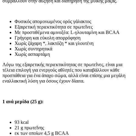
συμβάλλουν στην αύξηση και διατήρηση της μυϊκής μάζας.
Φυσικός απομονωμένος ορός γάλακτος
Εξαιρετική περιεκτικότητα σε πρωτεΐνες
Με προστιθέμενα αμινοξέα: L-γλουταμίνη και BCAA
Γρήγορη και εύκολη απορρόφηση
Χωρίς ζάχαρη *, λακτόζη * και γλουτένη
Χωρίς συντηρητικά
Χωρίς ασπαρτάμη
Λόγω της εξαιρετικής περιεκτικότητας σε πρωτεΐνες, είναι μια
τέλεια επιλογή για ενεργούς αθλητές που καταβάλλουν κάθε
προσπάθεια για ένα άπαχο σώμα, αλλά είναι επίσης μια μεγάλη
εναλλακτική λύση για όσους έχουν δίαιτα.
1 ανά μερίδα (25 g):
93 kcal
21 g πρωτεΐνης
εκ των οποίων 4,5 g BCAA