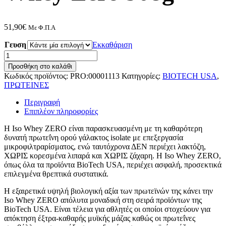
51,90
€
Με Φ.Π.Α
Γευση
Εκκαθάριση
BioTech
USA
Προσθήκη στο καλάθι
Iso
Κωδικός προϊόντος:
PRO:00001113
Κατηγορίες:
BIOTECH USA
,
Whey
ΠΡΩΤΕΙΝΕΣ
Zero
908g
Περιγραφή
ποσότητα
Επιπλέον πληροφορίες
Η Iso Whey ZERO είναι παρασκευασμένη με τη καθαρότερη
δυνατή πρωτεΐνη ορού γάλακτος isolate με επεξεργασία
μικροφιλτραρίσματος, ενώ ταυτόχρονα ΔΕΝ περιέχει λακτόζη,
ΧΩΡΙΣ κορεσμένα λιπαρά και ΧΩΡΙΣ ζάχαρη. Η Iso Whey ZERO,
όπως όλα τα προϊόντα BioTech USA, περιέχει ασφαλή, προσεκτικά
επιλεγμένα θρεπτικά συστατικά.
Η εξαιρετικά υψηλή βιολογική αξία των πρωτεϊνών της κάνει την
Iso Whey ZERO απόλυτα μοναδική στη σειρά προϊόντων της
BioTech USA. Είναι τέλεια για αθλητές οι οποίοι στοχεύουν για
απόκτηση έξτρα-καθαρής μυϊκής μάζας καθώς οι πρωτεΐνες