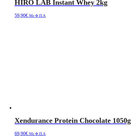
HIRO LAB Instant Whey 2kg
59,90
€
Με Φ.Π.Α
Xendurance Protein Chocolate 1050g
69,90
€
Με Φ.Π.Α