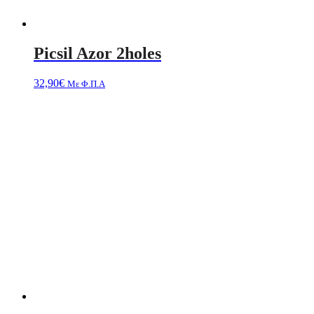
Picsil Azor 2holes
32,90
€
Με Φ.Π.Α