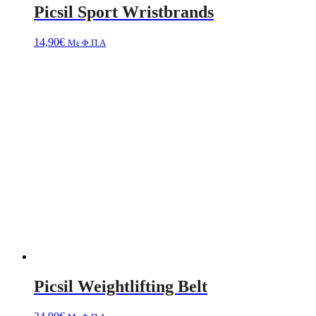
Picsil Sport Wristbrands
14,90
€
Με Φ.Π.Α
Picsil Weightlifting Belt