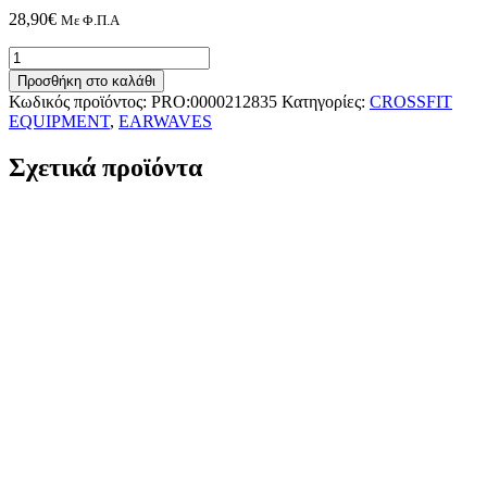
28,90
€
Με Φ.Π.Α
Earwaves
COMBA
Προσθήκη στο καλάθι
DASH®
Κωδικός προϊόντος:
PRO:0000212835
Κατηγορίες:
CROSSFIT
ROPE
EQUIPMENT
,
EARWAVES
ποσότητα
Σχετικά προϊόντα