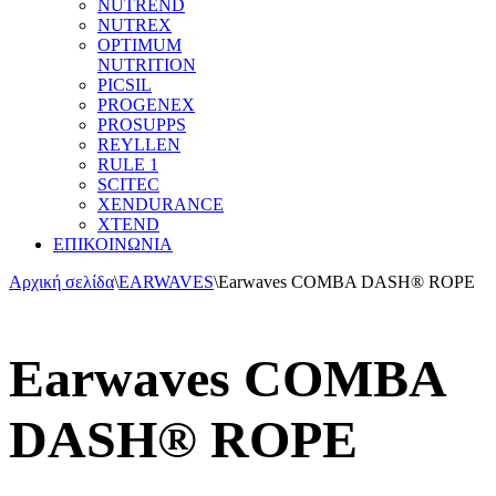
NUTREND
NUTREX
OPTIMUM
NUTRITION
PICSIL
PROGENEX
PROSUPPS
REYLLEN
RULE 1
SCITEC
XENDURANCE
XTEND
ΕΠΙΚΟΙΝΩΝΙΑ
Αρχική σελίδα
\
EARWAVES
\
Earwaves COMBA DASH® ROPE
Earwaves COMBA
DASH® ROPE