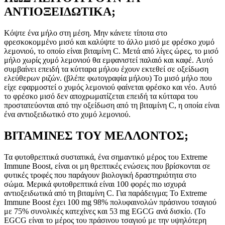
ΑΝΤΙΟΞΕΙΔΩΤΙΚΑ;
Κόψτε ένα μήλο στη μέση. Μην κάνετε τίποτα στο
φρεσκοκομμένο μισό και καλύψτε το άλλο μισό με φρέσκο ​​χυμό
λεμονιού, το οποίο είναι βιταμίνη C. Μετά από λίγες ώρες, το μισό
μήλο χωρίς χυμό λεμονιού θα εμφανιστεί παλαιό και καφέ. Αυτό
συμβαίνει επειδή τα κύτταρα μήλου έχουν εκτεθεί σε οξείδωση
ελεύθερων ριζών. (βλέπε φωτογραφία μήλου) Το μισό μήλο που
είχε εφαρμοστεί ο χυμός λεμονιού φαίνεται φρέσκο ​​και νέο. Αυτό
το φρέσκο ​​μισό δεν αποχρωματίζεται επειδή τα κύτταρα του
προστατεύονται από την οξείδωση από τη βιταμίνη C, η οποία είναι
ένα αντιοξειδωτικό στο χυμό λεμονιού.
ΒΙΤΑΜΙΝΕΣ ΤΟΥ ΜΕΛΛΟΝΤΟΣ;
Τα φυτοθρεπτικά συστατικά, ένα σημαντικό μέρος του Extreme
Immune Boost, είναι οι μη θρεπτικές ενώσεις που βρίσκονται σε
φυτικές τροφές που παράγουν βιολογική δραστηριότητα στο
σώμα. Μερικά φυτοθρεπτικά είναι 100 φορές πιο ισχυρά
αντιοξειδωτικά από τη βιταμίνη C. Για παράδειγμα; Το Extreme
Immune Boost έχει 100 mg 98% πολυφαινολών πράσινου τσαγιού
με 75% συνολικές κατεχίνες και 53 mg EGCG ανά δισκίο. (Το
EGCG είναι το μέρος του πράσινου τσαγιού με την υψηλότερη