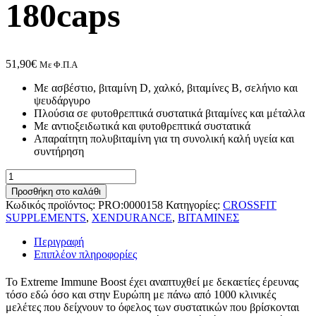
180caps
51,90
€
Με Φ.Π.Α
Με ασβέστιο, βιταμίνη D, χαλκό, βιταμίνες Β, σελήνιο και
ψευδάργυρο
Πλούσια σε φυτοθρεπτικά συστατικά βιταμίνες και μέταλλα
Με αντιοξειδωτικά και φυτοθρεπτικά συστατικά
Απαραίτητη πολυβιταμίνη για τη συνολική καλή υγεία και
συντήρηση
Xendurance
Immune
Προσθήκη στο καλάθι
Boost
Κωδικός προϊόντος:
PRO:0000158
Κατηγορίες:
CROSSFIT
180caps
SUPPLEMENTS
,
XENDURANCE
,
ΒΙΤΑΜΙΝΕΣ
ποσότητα
Περιγραφή
Επιπλέον πληροφορίες
Το Extreme Immune Boost έχει αναπτυχθεί με δεκαετίες έρευνας
τόσο εδώ όσο και στην Ευρώπη με πάνω από 1000 κλινικές
μελέτες που δείχνουν το όφελος των συστατικών που βρίσκονται