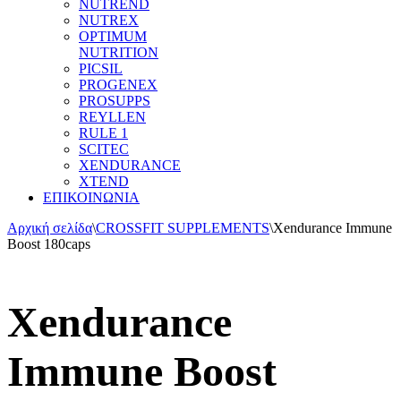
NUTREND
NUTREX
OPTIMUM
NUTRITION
PICSIL
PROGENEX
PROSUPPS
REYLLEN
RULE 1
SCITEC
XENDURANCE
XTEND
ΕΠΙΚΟΙΝΩΝΙΑ
Αρχική σελίδα
\
CROSSFIT SUPPLEMENTS
\
Xendurance Immune
Boost 180caps
Xendurance
Immune Boost