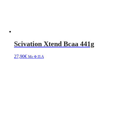
Scivation Xtend Bcaa 441g
27,90
€
Με Φ.Π.Α