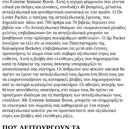
στο Extreme Immune Boost. Αυτή η ισχυρή φόρμουλα που γίνεται
ειδικά για άνδρες και γυναίκες, συνδυάζει 40 βιταμίνες, μέταλλα,
αντιοξειδωτικά και φυτοθρεπτικά συστατικά σε ένα προϊόν. Ο Dr.
Lester Packer, ο πατέρας της αντιοξειδωτικής έρευνας, που
δημοσίευσε πάνω από 700 άρθρα και 70 βιβλία, δηλώνει στο
βιβλίο του «Το Αντιοξειδωτικό Θαύμα» ότι «κυριολεκτικά χιλιάδες
μελέτες επιβεβαιώνουν ότι τα αντιοξειδωτικά μπορούν να
βοηθήσουν στην πρόληψη πολυάριθμων ασθενειών». Ο Δρ Packer
συνέχισε να λέει ότι οι σπουδές του Πανεπιστημίου της
Καλιφόρνια Berkeley επιβεβαίωσαν ότι μετά από έντονες
προπονήσεις το σώμα είναι υπό σοβαρό οξειδωτικό στρες και
επίθεση. Αυτή η βλάβη από ελεύθερες ρίζες που δημιουργείται
κατά τη διάρκεια της υγιούς άσκησης υπογραμμίζει το
ανοσοποιητικό σας σύστημα. Οι άνθρωποι που ασκούν τακτικά θα
πρέπει να έχουν την αντιοξειδωτική τους άμυνα στη θέση τους για
να ελαχιστοποιήσουν τις κυτταρικές βλάβες που δημιουργούνται
από το σκληρά κερδισμένο γυμναστήριο. Οι αθλητές αντοχής που
θέτουν ασυνήθιστες απαιτήσεις στο σώμα τους θα πρέπει να
προσέχουν ιδιαίτερα για τη διατήρηση των αντιοξειδωτικών τους
επιπέδων. Με Extreme Immune Boost, μπορείτε να πλημμυρίζετε
το εσωτερικό του σώματός σας καθημερινά με ένα ισχυρό
αντιοξειδωτικό κοκτέιλ για να προστατεύσετε από οξειδωτικό
στρες και βλάβες από ελεύθερες ρίζες.
ΠΩΣ ΛΕΙΤΟΥΡΓΟΥΝ ΤΑ