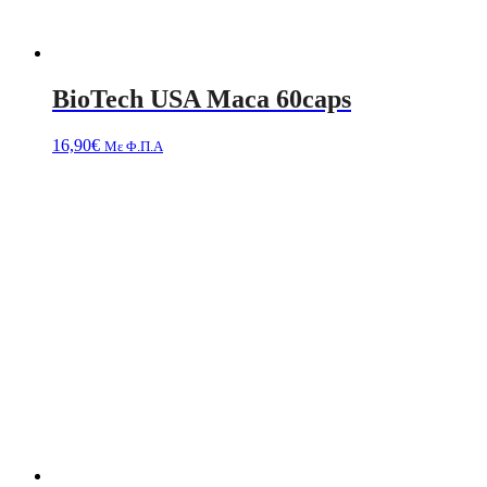
BioTech USA Maca 60caps
16,90
€
Με Φ.Π.Α